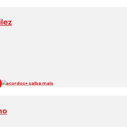
lez
acordos
+ saiba mais
ho