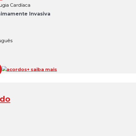
ugia Cardíaca
inimamente Invasiva
tuguês
acordos
+ saiba mais
ado