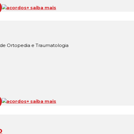
acordos
+ saiba mais
 de Ortopedia e Traumatologia
acordos
+ saiba mais
o